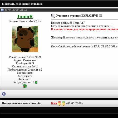
Показать сообщение отдельно
30.04.2009, 21:15
JunioR
Участие в турнире EXPLOSIVE !!!
В клане Team cod-vR7.Ru
Привет бойцы !! Team Vr7
Есть возможность принять участие в турнире !!
[Ссылка только для зарегистрированных пользов
Желающий должен появиться в тс и умолять кика что
Последний раз редактировалось Kick; 29.05.2009 
Регистрация: 23.04.2009
Адрес: Раменское
Сообщений: 9
Сказал(а) спасибо: 1
Поблагодарили 2 раз(а) в 2
сообщениях
Загрузки: 0
Закачек: 0
Вес репутации:
0
Пользователь сказал cпасибо:
Kick
(01.05.2009)