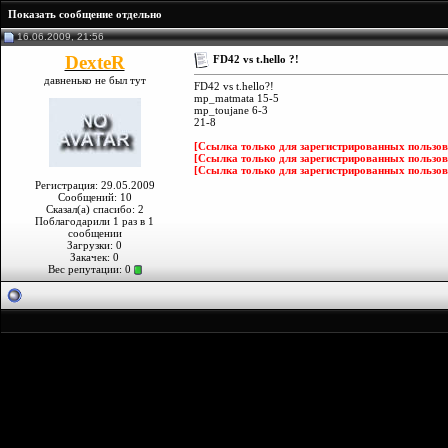
Показать сообщение отдельно
16.06.2009, 21:56
DexteR
FD42 vs t.hello ?!
давненько не был тут
FD42 vs t.hello?!
mp_matmata 15-5
mp_toujane 6-3
21-8
[Ссылка только для зарегистрированных пользов
[Ссылка только для зарегистрированных пользов
[Ссылка только для зарегистрированных пользов
Регистрация: 29.05.2009
Сообщений: 10
Сказал(а) спасибо: 2
Поблагодарили 1 раз в 1
сообщении
Загрузки: 0
Закачек: 0
Вес репутации:
0