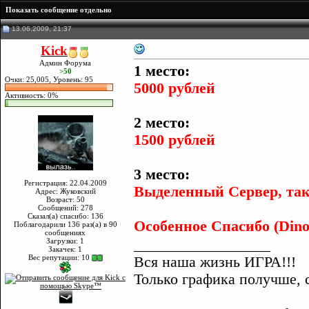
Показать сообщение отдельно
13.06.2009, 21:37
Kick
Админ Форума
1 место:
>50
Очки: 25,005, Уровень: 95
5000 рублей
Активность: 0%
2 место:
1500 рублей
3 место:
Регистрация: 22.04.2009
Выделенный Сервер, тако
Адрес: Жуковский
Возраст: 50
Сообщений: 278
Сказал(а) спасибо: 136
Особенное Спасибо (DinoZa
Поблагодарили 136 раз(а) в 90
сообщениях
__________________
Загрузки: 1
Закачек: 1
Вес репутации:
10
Вся наша жизнь ИГРА!!!
Только графика получше, 