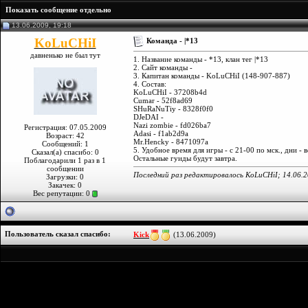
Показать сообщение отдельно
13.06.2009, 19:18
KoLuCHiI
Команда - |*13
давненько не был тут
1. Название команды - *13, клан тег |*13
2. Сайт команды -
3. Капитан команды - KoLuCHiI (148-907-887)
4. Состав:
KoLuCHiI - 37208b4d
Cumar - 52f8ad69
SHuRaNuTiy - 8328f0f0
DJeDAI -
Nazi zombie - fd026ba7
Регистрация: 07.05.2009
Adasi - f1ab2d9a
Возраст: 42
Mr.Hencky - 8471097a
Сообщений: 1
5. Удобное время для игры - с 21-00 по мск., дни - в
Сказал(а) спасибо: 0
Остальные гуиды будут завтра.
Поблагодарили 1 раз в 1
сообщении
Последний раз редактировалось KoLuCHiI; 14.06.
Загрузки: 0
Закачек: 0
Вес репутации:
0
Пользователь сказал cпасибо:
Kick
(13.06.2009)