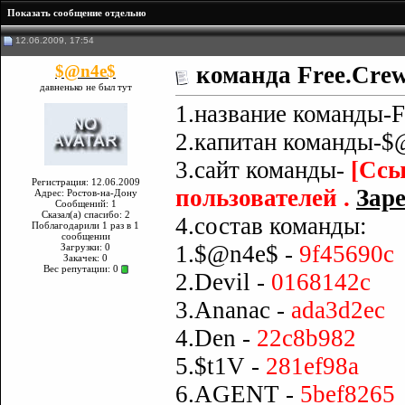
Показать сообщение отдельно
12.06.2009, 17:54
$@n4e$
команда Free.Crew
давненько не был тут
1.название команды-F
2.капитан команды-$
3.сайт команды-
[Ссы
Регистрация: 12.06.2009
пользователей .
Заре
Адрес: Ростов-на-Дону
Сообщений: 1
Сказал(а) спасибо: 2
4.состав команды:
Поблагодарили 1 раз в 1
сообщении
1.$@n4e$ -
9f45690c
Загрузки: 0
Закачек: 0
Вес репутации:
0
2.Devil -
0168142c
3.Ananac -
ada3d2ec
4.Den -
22c8b982
5.$t1V -
281ef98a
6.AGENT -
5bef8265