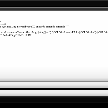
.
)))))
турнира.. ну и судей тоже))) спасибо спасибо спасибо))))
]http://nick-name.ru/forum/Alex-54.gif[/img][/url] /[COLOR=Lime]vR7.Ru|[COLOR=Red]^[COLOR=
76194dd695.gif[/IMG][/URL]