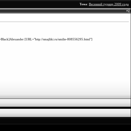
Тема
:
Весенний турнир 2009 года
#
2
Black]Alexander [URL="http://smajliki.ru/smilie-808556295.html"]