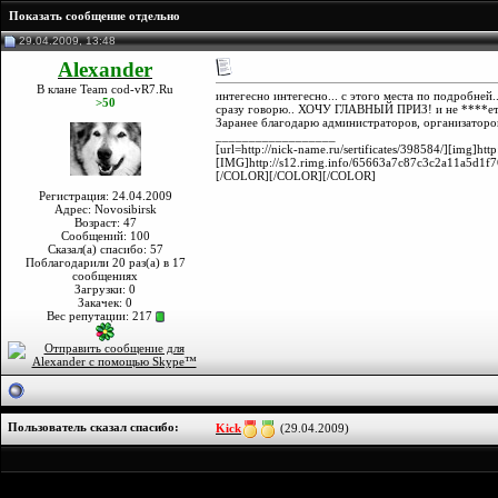
Показать сообщение отдельно
29.04.2009, 13:48
Alexander
В клане Team cod-vR7.Ru
интегесно интегесно... с этого места по подробней..
>50
сразу говорю.. ХОЧУ ГЛАВНЫЙ ПРИЗ! и не ****ет)
Заранее благодарю администраторов, организаторов 
__________________
[url=http://nick-name.ru/sertificates/398584/][img
[IMG]http://s12.rimg.info/65663a7c87c3c2a11a5d1f
[/COLOR][/COLOR][/COLOR]
Регистрация: 24.04.2009
Адрес: Novosibirsk
Возраст: 47
Сообщений: 100
Сказал(а) спасибо: 57
Поблагодарили 20 раз(а) в 17
сообщениях
Загрузки: 0
Закачек: 0
Вес репутации:
217
Пользователь сказал cпасибо:
Kick
(29.04.2009)