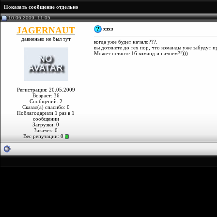
Показать сообщение отдельно
10.06.2009, 11:05
JAGERNAUT
хзхз
давненько не был тут
когда уже будет начало???.
вы дотянете до тех пор, что команды уже забудут п
Может остаите 16 команд и начнем?!)))
Регистрация: 20.05.2009
Возраст: 36
Сообщений: 2
Сказал(а) спасибо: 0
Поблагодарили 1 раз в 1
сообщении
Загрузки: 0
Закачек: 0
Вес репутации:
0