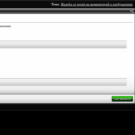
Тема
:
Жалоба от termit на комментарий к изображению
#
1
ражению.