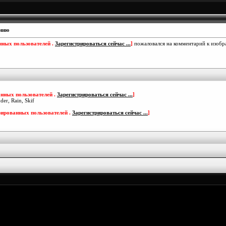
ению
нных пользователей .
Зарегистрироваться сейчас ...
]
пожаловался на комментарий к изоб
анных пользователей .
Зарегистрироваться сейчас ...
]
er, Rain, Skif
рированных пользователей .
Зарегистрироваться сейчас ...
]