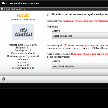
Показать сообщение отдельно
04.06.2009, 13:49
termit
Жалоба от termit на комментарий к изображ
давненько не был тут
Пользователь
[Ссылка только для зарегистрирова
Причина:
Цитата:
слом обзывается
Регистрация: 30.04.2009
Комментарий:
[Ссылка только для зарегистриров
Возраст: 31
Список модераторов: JunioR, RolleR, CBETA, Alexand
Сообщений: 1
Сказал(а) спасибо: 0
Автор комментария:
[Ссылка только для зарегист
Поблагодарили 0 раз(а) в 0
Текст комментария:
сообщениях
Цитата:
Загрузки: 0
Закачек: 0
шестерка шиноды
Вес репутации:
0