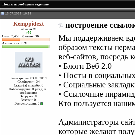
Показать сообщение отдельно
13.07.2022, 16:18
Kemppidext
построение ссыло
забанен !!!
>50
Мы поддерживаем вд
Очки: 3,458, Уровень: 36
Активность: 99%
образом тексты перм
веб-сайтов, посредь 
• Блоги Веб 2.0
• Посты в социальных
Регистрация: 03.08.2019
Сообщений: 24
• Социальные закладк
Сказал(а) спасибо: 0
Поблагодарили 0 раз(а) в 0
• Ссылочные пирами
сообщениях
Загрузки: 0
Закачек: 0
Кто пользуется наши
Вес репутации:
0
Администраторы сай
которые желают полу