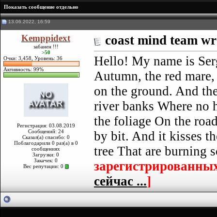
Показать сообщение отдельно
13.06.2022, 16:59
Kemppidext
coast mind team w
забанен !!!
>50
Hello! My name is Serg
Очки: 3,458, Уровень: 36
Активность: 99%
Autumn, the red mare,
on the ground. And the 
river banks Where no h
the foliage On the road
Регистрация: 03.08.2019
Сообщений: 24
by bit. And it kisses 
Сказал(а) спасибо: 0
Поблагодарили 0 раз(а) в 0
tree That are burning s
сообщениях
Загрузки: 0
Закачек: 0
зарегистрированных
Вес репутации:
0
сейчас ...
]