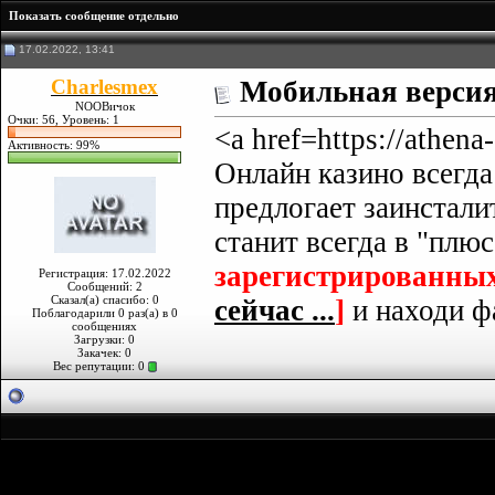
Показать сообщение отдельно
17.02.2022, 13:41
Charlesmex
Мобильная версия
NOOBичок
Очки: 56, Уровень: 1
<a href=https://athen
Активность: 99%
Онлайн казино всегда
предлогает заинстали
станит всегда в "плю
зарегистрированных
Регистрация: 17.02.2022
Сообщений: 2
Сказал(а) спасибо: 0
сейчас ...
]
и находи ф
Поблагодарили 0 раз(а) в 0
сообщениях
Загрузки: 0
Закачек: 0
Вес репутации:
0