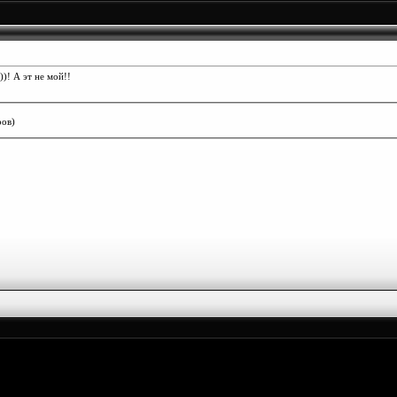
)! А эт не мой!!
ров)