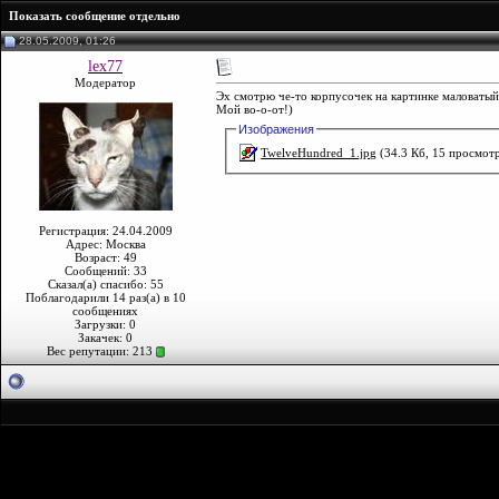
Показать сообщение отдельно
28.05.2009, 01:26
lex77
Модератор
Эх смотрю че-то корпусочек на картинке маловатый)
Мой во-о-от!)
Изображения
TwelveHundred_1.jpg
(34.3 Кб, 15 просмот
Регистрация: 24.04.2009
Адрес: Москва
Возраст: 49
Сообщений: 33
Сказал(а) спасибо: 55
Поблагодарили 14 раз(а) в 10
сообщениях
Загрузки: 0
Закачек: 0
Вес репутации:
213