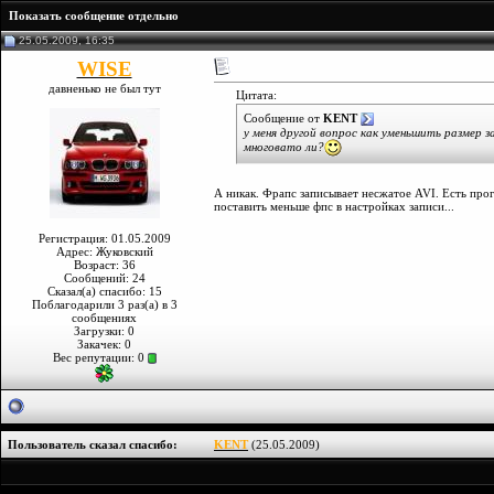
Показать сообщение отдельно
25.05.2009, 16:35
WISE
давненько не был тут
Цитата:
Сообщение от
KENT
у меня другой вопрос как уменьшить размер 
многовато ли?
А никак. Фрапс записывает несжатое AVI. Есть прог
поставить меньше фпс в настройках записи...
Регистрация: 01.05.2009
Адрес: Жуковский
Возраст: 36
Сообщений: 24
Сказал(а) спасибо: 15
Поблагодарили 3 раз(а) в 3
сообщениях
Загрузки: 0
Закачек: 0
Вес репутации:
0
Пользователь сказал cпасибо:
KENT
(25.05.2009)