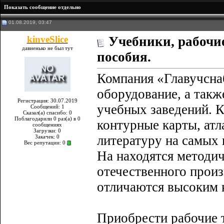
Показать сообщение отдельно
01.08.2019, 03:47
kinveSlice
Учебники, рабочие
давненько не был тут
пособия.
Компания «Главучсна
оборудование, а такж
Регистрация: 30.07.2019
учебных заведений. К
Сообщений: 1
Сказал(а) спасибо: 0
Поблагодарили 0 раз(а) в 0
контурные карты, атл
сообщениях
Загрузки: 0
литературу на самых
Закачек: 0
Вес репутации:
0
На находятся методич
отечественного произ
отличаются высоким к
Приобрести рабочие т