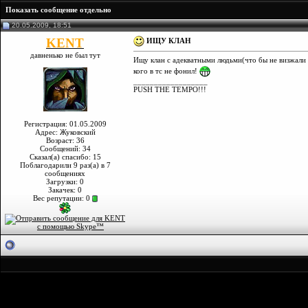
Показать сообщение отдельно
20.05.2009, 18:51
KENT
ИЩУ КЛАН
давненько не был тут
Ищу клан с адекватными людьми(что бы не визжали 
кого в тс не фонил!
__________________
PUSH THE TEMPO!!!
Регистрация: 01.05.2009
Адрес: Жуковский
Возраст: 36
Сообщений: 34
Сказал(а) спасибо: 15
Поблагодарили 9 раз(а) в 7
сообщениях
Загрузки: 0
Закачек: 0
Вес репутации:
0