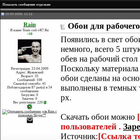
Показать сообщение отдельно
20.05.2009, 11:12
Rain
Обои для рабочего
В клане Team cod-vR7.Ru
>50
Появились в свет обо
немного, всего 5 шту
обев на рабочий стол
Поскольку материала 
Регистрация: 23.04.2009
Адрес: Жуковский
обои сделаны на осн
Возраст: 35
Сообщений: 108
Сказал(а) спасибо: 41
выполнены в темных 
Поблагодарили 87 раз(а) в 54
сообщениях
Загрузки: 0
px.
Закачек: 0
Вес репутации:
220
Скачать обои можно
пользователей .
Заре
Источник:
[Ссылка т