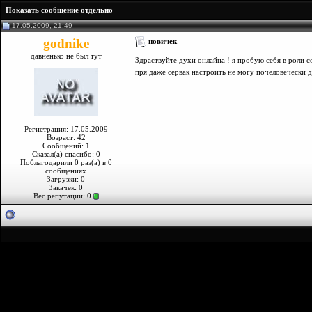
Показать сообщение отдельно
17.05.2009, 21:49
godnike
новичек
давненько не был тут
Здраствуйте духи онлайна ! я пробую себя в роли с
пря даже сервак настроить не могу почеловечески д
Регистрация: 17.05.2009
Возраст: 42
Сообщений: 1
Сказал(а) спасибо: 0
Поблагодарили 0 раз(а) в 0
сообщениях
Загрузки: 0
Закачек: 0
Вес репутации:
0