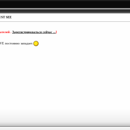
MUST SEE
ателей .
Зарегистрироваться сейчас ...
]
VE постоянно западает.