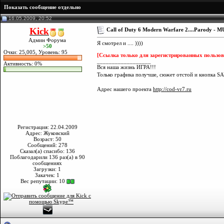
Показать сообщение отдельно
16.05.2009, 20:52
Kick
Call of Duty 6 Modern Warfare 2....Parody - 
Админ Форума
Я смотрел и .... ))))
>50
Очки: 25,005, Уровень: 95
[Ссылка только для зарегистрированных пользов
__________________
Активность: 0%
Вся наша жизнь ИГРА!!!
Только графика получше, сюжет отстой и кнопка SA
Адрес нашего проекта
http://cod-vr7.ru
Регистрация: 22.04.2009
Адрес: Жуковский
Возраст: 50
Сообщений: 278
Сказал(а) спасибо: 136
Поблагодарили 136 раз(а) в 90
сообщениях
Загрузки: 1
Закачек: 1
Вес репутации:
10