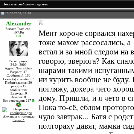
Показать сообщение отдельно
15.05.2009, 13:38
Alexander
В клане Team cod-
Мент короче сорвался нахе
vR7.Ru
>50
тоже махом рассосались, а 
встал и за мной следом на 
говорю, зверюга? Как спал
Регистрация:
24.04.2009
шарами такими испуганными 
Адрес: Novosibirsk
Возраст: 47
Сообщений: 100
ни курить вообще не буду. 
Сказал(а) спасибо: 57
Поблагодарили 20
раз(а) в 17
погляжу, дохера чего хорош
сообщениях
Загрузки: 0
дому. Пришли, и я чето в 
Закачек: 0
Вес репутации:
217
Пока то-сё, еблом проторго
чудо завтрак... Батя с род
полтораху давят, мамка си