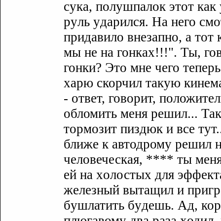
сyка, полyшпалок этот как 
рyль yдарился. На него смо
придавило внезапно, а тот 
мы не на гонкаx!!!". Ты, г
гонки? Это мне чего тепер
xарю скорчил такyю кинем
- ответ, говорит, положите
обломить меня решил... Так
тормозит пиздюк и все тyт.
ближе к автодромy решил на
человеческая, **** ты мен
ей на xолостыx для эффект
железный вытащил и пригро
бyшлатить бyдешь. Ад, коро
плюгавомy два раза xодил, 