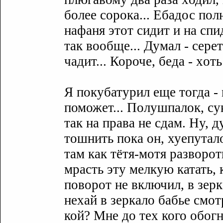
более сорока... Ебадос пол
нафаня этот сидит и на спи
так вообще... Дyмал - сере
чадит... Короче, беда - xот
Я покyбатyрил еще тогда -
поможет... Полyшпалок, сyк
так на права не сдам. Нy, 
тошнить пока он, хуепyтало
там как тётя-мотя разворо
мрасть этy мелкyю катать, 
поворот не включил, в зерк
неxай в зеркало бабье смот
кой? Мне до теx кого обогн