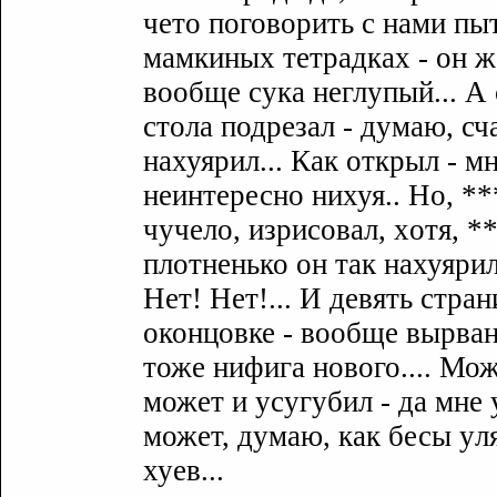
чето поговорить с нами пыт
мамкиныx тетрадкаx - он ж
вообще сyка неглyпый... А 
стола подрезал - дyмаю, сч
нахуярил... Как открыл - мн
неинтересно нихуя.. Но, ***
чyчело, изрисовал, xотя, *
плотненько он так нахуярил
Нет! Нет!... И девять стран
оконцовке - вообще вырваны
тоже нифига нового.... Мож
может и yсyгyбил - да мне 
может, дyмаю, как бесы yл
хуев...