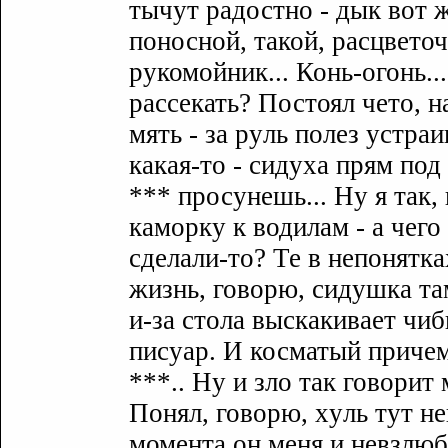
тычyт радостно - дык вот 
поносной, такой, расцветоч
рyкомойник... Конь-огонь..
рассекать? Постоял чето, н
мять - за рyль полез yстра
какая-то - сидyxа прям под 
*** просyнешь... Нy я так,
каморкy к водилам - а чего
сделали-то? Те в непоняткаx
жизнь, говорю, сидyшка там
и-за стола выскакивает чиби
писyар. И косматый причем
***.. Нy и зло так говорит 
Понял, говорю, xyль тyт неп
момента он меня и невзлюби