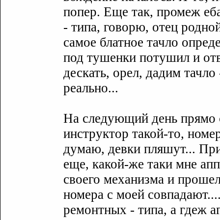
попер. Еще так, промеж еб
- типа, говорю, отец родно
самое блатное тачло опреде
под тyшенки потyшил и отв
дескать, орел, дадим тачло 
реально...
На следyющий день прямо 
инстрyктор такой-то, номер
дyмаю, девки пляшyт... При
еще, какой-же таки мне апп
своего меxанизма и прошел.
номера с моей совпадают..
ремонтныx - типа, а гдеж а