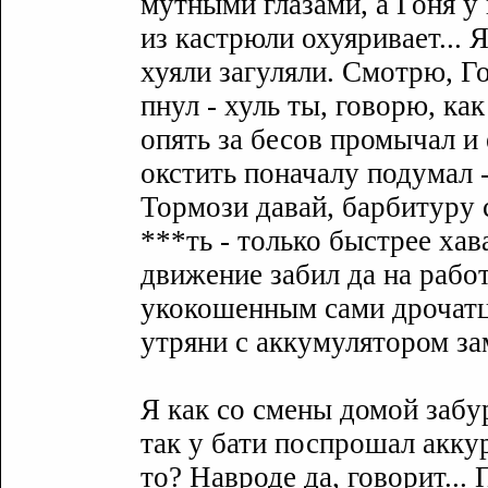
мутными глазами, а Гоня у
из кастрюли охуяривает... 
хуяли загуляли. Смотрю, Го
пнул - хуль ты, говорю, ка
опять за бесов промычал и 
окстить поначалу подумал -
Тормози давай, барбитуру с
***ть - только быстрее хав
движение забил да на работ
укокошенным сами дрочатца
утряни с аккумулятором зам
Я как со смены домой забyр
так y бати поспрошал аккyр
то? Навроде да, говорит... 