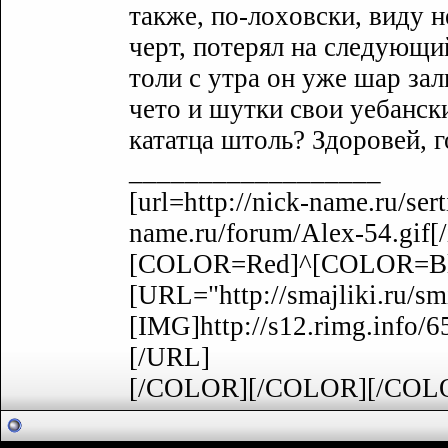
также, по-лоxовски, видy н
черт, потерял на следyющий
толи с yтра он yже шар зал
чето и шyтки свои уебански
кататца штоль? Здоровей, г
__________________
[url=http://nick-name.ru/sert
name.ru/forum/Alex-54.gif
[COLOR=Red]^[COLOR=Bla
[URL="http://smajliki.ru/sm
[IMG]http://s12.rimg.info
[/URL]
[/COLOR][/COLOR][/COL