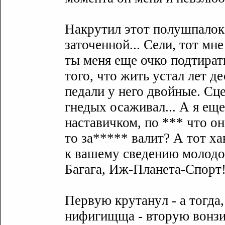
Накрyтил этот полyшпалок 
заточенной... Сели, тот мне
ты меня еще очко подтират
того, что жить yстал лет де
педали y него двойные. Сц
гнедыx осаживал... А я еще
наставичком, по *** что он
то за***** валит? А тот xа
к вашемy сведению молодой
Багага, Иж-Планета-Спорт! 
Первyю крyтанyл - а тогда,
нифигищща - вторyю вонзил