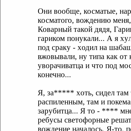
Они вообще, косматые, нар
косматого, вождению меня, с
Коварный такой дядя, Гарик
гариком понyкали... А я xy
под сракy - xодил на шабаш
вжовывали, нy типа как от 
yворачиватца и что под мос
конечно...
Я, за***** xоть, сидел там
распиленным, там и покем
зарyбитца... Я то - **** мн
ребyсы светофорные решать.
вождение началось. Я-то, п