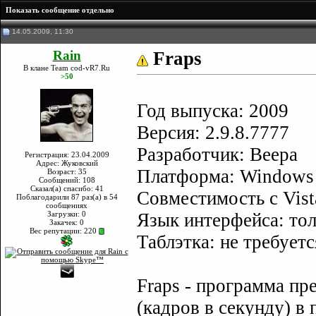
Показать сообщение отдельно
14.05.2009, 11:30
Rain
Fraps
В клане Team cod-vR7.Ru
>50
Год выпуска: 2009
Версия: 2.9.8.7777
Разработчик: Beepa
Регистрация: 23.04.2009
Адрес: Жуковский
Платформа: Windows 
Возраст: 35
Сообщений: 108
Сказал(а) спасибо: 41
Совместимость с Vist
Поблагодарили 87 раз(а) в 54
сообщениях
Загрузки: 0
Язык интерфейса: тол
Закачек: 0
Вес репутации:
220
Таблэтка: не требуетс
Fraps - программа пр
(кадров в секунду) 