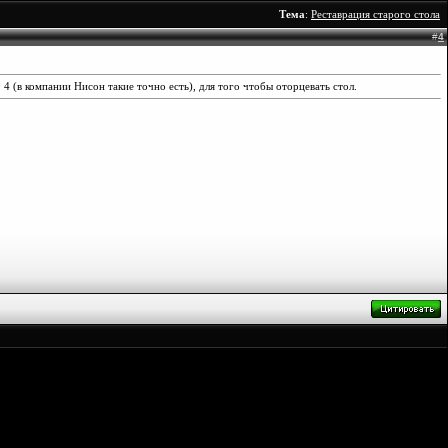
Тема
:
Реставрация старого стола
#
4
4 (в компании Нисон такие точно есть), для того чтобы оторцевать стол.