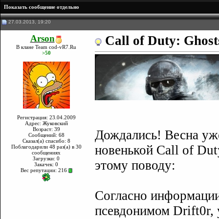
Показать сообщение отдельно
27.03.2013, 19:20
Arson
Call of Duty: Gho
В клане Team cod-vR7.Ru
>50
Регистрация: 23.04.2009
Адрес: Жуковский
Возраст: 39
Дождались! Весна уже
Сообщений: 68
Сказал(а) спасибо: 8
новенькой Call of Dut
Поблагодарили 48 раз(а) в 30
сообщениях
Загрузки: 0
этому поводу:
Закачек: 0
Вес репутации:
216
Согласно информации
псевдонимом Drift0r,