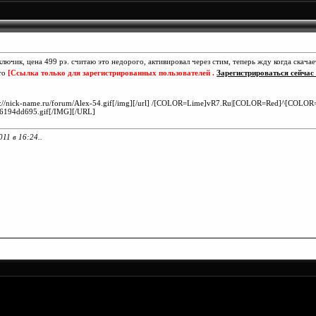
лючик, цена 499 рэ. считаю это недорого, активировал через стим, теперь жду когда скачае
сто
[Ссылка только для зарегистрированных пользователей .
Зарегистрироваться сейчас .
]http://nick-name.ru/forum/Alex-54.gif[/img][/url] /[COLOR=Lime]vR7.Ru|[COLOR=Red]^[COLOR=
76194dd695.gif[/IMG][/URL]
011 в
16:24
..