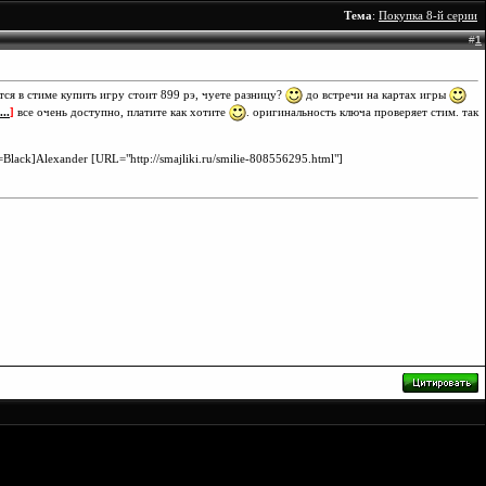
Тема
:
Покупка 8-й серии
#
1
тся в стиме купить игру стоит 899 рэ, чуете разницу?
до встречи на картах игры
..
]
все очень доступно, платите как хотите
. оригинальность ключа проверяет стим. так
Black]Alexander [URL="http://smajliki.ru/smilie-808556295.html"]