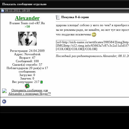
Показать сообщение отдельно
08.11.2011, 16:10
Alexander
Покупка 8-й серии
В клане Team cod-vR7.Ru
здарова хлопцы! собсно у кого по чем? я приобрел к
>50
зы не рекламы ради, не кикайте, но вот тут все про
что подделки исключены
__________________
[url=http://nick-name.ru/sertificates/398584/][img
[IMG]http://s12.rimg.info/65663a7c87c3c2a11a5d1f
[/COLOR][/COLOR][/COLOR]
Регистрация: 24.04.2009
Адрес: Novosibirsk
Последний раз редактировалось Alexander; 08.11.2
Возраст: 47
Сообщений: 100
Сказал(а) спасибо: 57
Поблагодарили 20 раз(а) в 17
сообщениях
Загрузки: 0
Закачек: 0
Вес репутации:
217