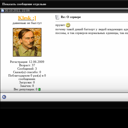
Показать сообщение отдельно
30.10.2011, 22:06
Klesk :]
Re: О сервере
давненько не был тут
прувет
почему такой дикий батхерт у людей владеющих адм
посоны, и так серверов нормальных единицы, так ещ
Регистрация: 12.06.2009
Возраст: 37
Сообщений: 3
Сказал(а) спасибо: 0
Поблагодарили 0 раз(а) в 0
сообщениях
Загрузки: 0
Закачек: 0
Вес репутации:
0