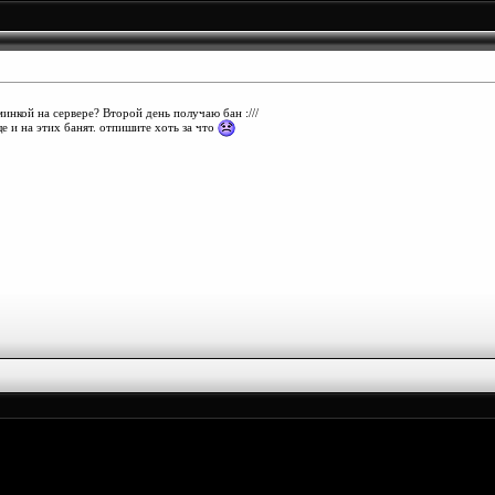
инкой на сервере? Второй день получаю бан :///
е и на этих банят. отпишите хоть за что