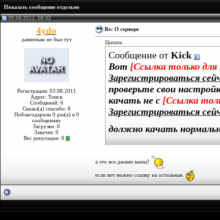
Показать сообщение отдельно
05.08.2011, 08:32
4ydo
Re: О сервере
давненько не был тут
Цитата:
Сообщение от
Kick
Вот
[Ссылка только для
Зарегистрироваться сейча
проверьте свои настройк
Регистрация: 03.08.2011
Адрес: Томск
качать не с
[Ссылка толь
Сообщений: 6
Сказал(а) спасибо: 8
Зарегистрироваться сейча
Поблагодарили 0 раз(а) в 0
сообщениях
должно качать нормальн
Загрузки: 0
Закачек: 0
Вес репутации:
0
а это все джамп мапы?
если нет можно ссылку на остальные.