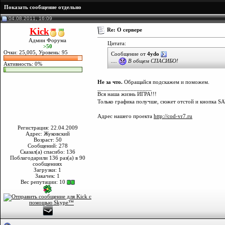
Показать сообщение отдельно
04.08.2011, 16:09
Kick
Re: О сервере
Админ Форума
Цитата:
>50
Очки: 25,005, Уровень: 95
Сообщение от
4ydo
....
В общем СПАСИБО!
Активность: 0%
Не за что.
Обращайся подскажем и поможем.
__________________
Вся наша жизнь ИГРА!!!
Только графика получше, сюжет отстой и кнопка SA
Адрес нашего проекта
http://cod-vr7.ru
Регистрация: 22.04.2009
Адрес: Жуковский
Возраст: 50
Сообщений: 278
Сказал(а) спасибо: 136
Поблагодарили 136 раз(а) в 90
сообщениях
Загрузки: 1
Закачек: 1
Вес репутации:
10