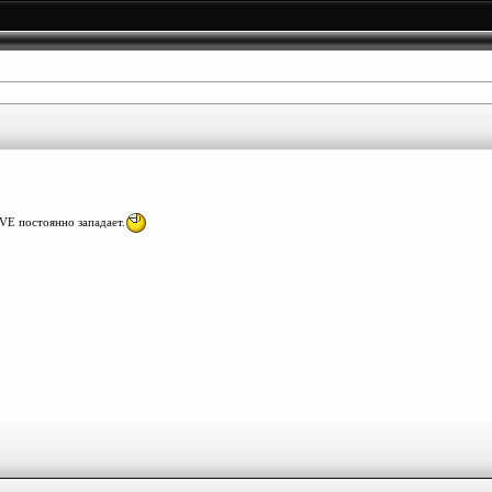
VE постоянно западает.