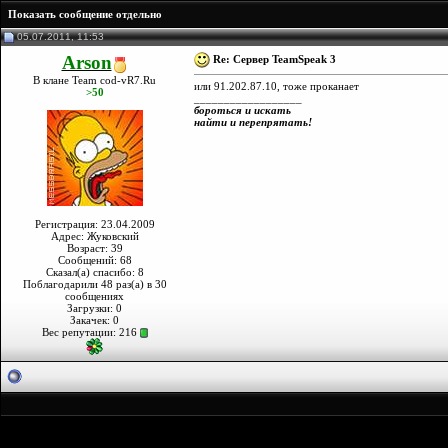
Показать сообщение отдельно
05.07.2011, 11:53
Arson
Re: Сервер TeamSpeak 3
В клане Team cod-vR7.Ru
или 91.202.87.10, тоже проканает
>50
__________________
бороться и искать
найти и перепрятать!
Регистрация: 23.04.2009
Адрес: Жуковский
Возраст: 39
Сообщений: 68
Сказал(а) спасибо: 8
Поблагодарили 48 раз(а) в 30
сообщениях
Загрузки: 0
Закачек: 0
Вес репутации:
216