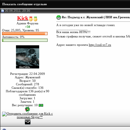
Показать сообщение отдельно
30.06.2011, 20:30
Kick
Re: Подъезд к г. Жуковский (ЛИИ им.Громова
Админ Форума
А я сегодня уже по новой эстакаде гонял.
>50
__________________
Очки: 25,005, Уровень: 95
Вся наша жизнь ИГРА!!!
Только графика получше, сюжет отстой и кнопка SA
Активность: 0%
Адрес нашего проекта
http://cod-vr7.ru
Регистрация: 22.04.2009
Адрес: Жуковский
Возраст: 50
Сообщений: 278
Сказал(а) спасибо: 136
Поблагодарили 136 раз(а) в 90
сообщениях
Загрузки: 1
Закачек: 1
Вес репутации:
10