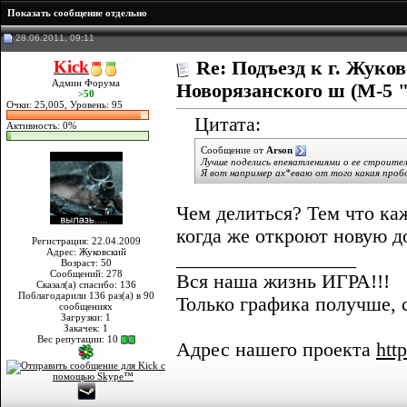
Показать сообщение отдельно
28.06.2011, 09:11
Kick
Re: Подъезд к г. Жуко
Админ Форума
Новорязанского ш (М-5 
>50
Очки: 25,005, Уровень: 95
Цитата:
Активность: 0%
Сообщение от
Arson
Лучше поделись впеяатлениями о ее строите
Я вот например ах*еваю от того какая пробо
Чем делиться? Тем что ка
когда же откроют новую до
Регистрация: 22.04.2009
Адрес: Жуковский
__________________
Возраст: 50
Сообщений: 278
Вся наша жизнь ИГРА!!!
Сказал(а) спасибо: 136
Поблагодарили 136 раз(а) в 90
Только графика получше, 
сообщениях
Загрузки: 1
Закачек: 1
Вес репутации:
10
Адрес нашего проекта
http