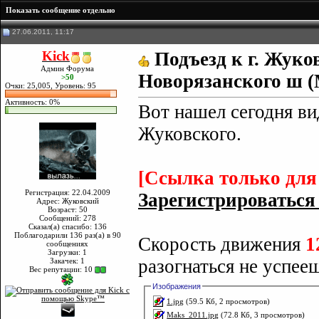
Показать сообщение отдельно
27.06.2011, 11:17
Kick
Подъезд к г. Жуко
Админ Форума
Новорязанского ш (
>50
Очки: 25,005, Уровень: 95
Активность: 0%
Вот нашел сегодня ви
Жуковского.
[Ссылка только для
Регистрация: 22.04.2009
Зарегистрироваться с
Адрес: Жуковский
Возраст: 50
Сообщений: 278
Сказал(а) спасибо: 136
Поблагодарили 136 раз(а) в 90
Скорость движения
1
сообщениях
Загрузки: 1
разогнаться не успееш
Закачек: 1
Вес репутации:
10
Изображения
1.jpg
(59.5 Кб, 2 просмотров)
Maks_2011.jpg
(72.8 Кб, 3 просмотров)