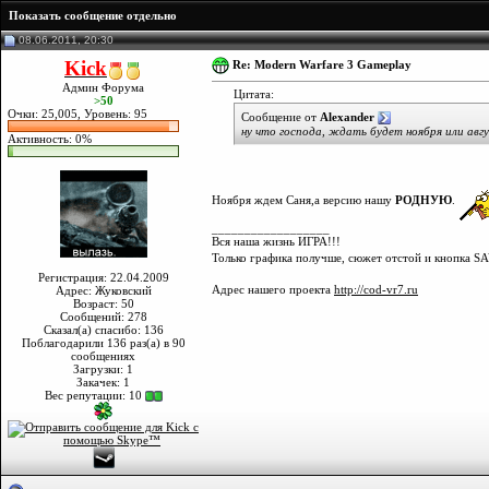
Показать сообщение отдельно
08.06.2011, 20:30
Kick
Re: Modern Warfare 3 Gameplay
Админ Форума
Цитата:
>50
Очки: 25,005, Уровень: 95
Сообщение от
Alexander
ну что господа, ждать будет ноября или ав
Активность: 0%
Ноября ждем Саня,а версию нашу
РОДНУЮ
.
__________________
Вся наша жизнь ИГРА!!!
Только графика получше, сюжет отстой и кнопка SA
Регистрация: 22.04.2009
Адрес нашего проекта
http://cod-vr7.ru
Адрес: Жуковский
Возраст: 50
Сообщений: 278
Сказал(а) спасибо: 136
Поблагодарили 136 раз(а) в 90
сообщениях
Загрузки: 1
Закачек: 1
Вес репутации:
10