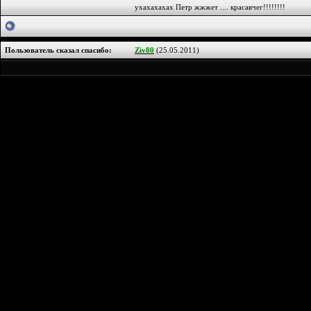
ухахахахах Петр жжжет .... красавчег!!!!!!!!
Пользователь сказал cпасибо:
Ziv80
(25.05.2011)