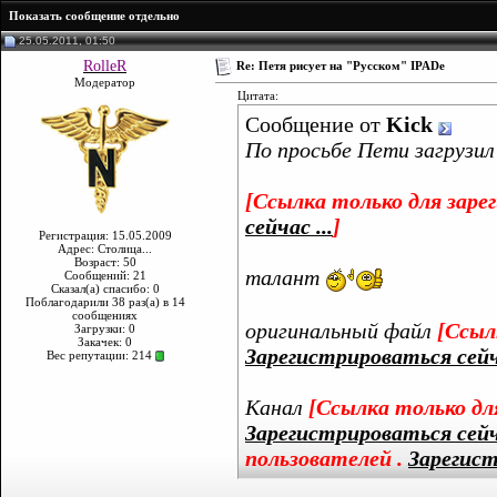
Показать сообщение отдельно
25.05.2011, 01:50
RolleR
Re: Петя рисует на "Русском" IPADe
Модератор
Цитата:
Сообщение от
Kick
По просьбе Пети загрузил
[Ссылка только для заре
сейчас ...
]
Регистрация: 15.05.2009
Адрес: Столица...
Возраст: 50
талант
Сообщений: 21
Сказал(а) спасибо: 0
Поблагодарили 38 раз(а) в 14
сообщениях
оригинальный файл
[Ссыл
Загрузки: 0
Закачек: 0
Зарегистрироваться сейча
Вес репутации:
214
Канал
[Ссылка только дл
Зарегистрироваться сейча
пользователей .
Зарегист