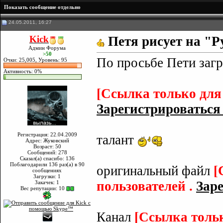
Показать сообщение отдельно
24.05.2011, 16:27
Kick
Петя рисует на "
Админ Форума
>50
По просьбе Пети загр
Очки: 25,005, Уровень: 95
Активность: 0%
[Ссылка только для
Зарегистрироваться с
Регистрация: 22.04.2009
талант
Адрес: Жуковский
Возраст: 50
Сообщений: 278
Сказал(а) спасибо: 136
Поблагодарили 136 раз(а) в 90
оригинальный файл
[
сообщениях
Загрузки: 1
пользователей .
Заре
Закачек: 1
Вес репутации:
10
Канал
[Ссылка толь