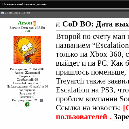
Показать сообщение отдельно
23.05.2011, 16:59
Arson
CoD BO: Дата вых
В клане Team cod-vR7.Ru
>50
Второй по счету мап п
названием “Escalatio
только на Xbox 360, 
выйдет и на PC. Как б
Регистрация: 23.04.2009
пришлось поменьше, 
Адрес: Жуковский
Возраст: 39
Treyarch также заявил
Сообщений: 68
Сказал(а) спасибо: 8
Поблагодарили 48 раз(а) в 30
Escalation на PS3, ч
сообщениях
Загрузки: 0
проблем компании So
Закачек: 0
Вес репутации:
216
Ссылка на новость:
[
пользователей .
Заре
__________________