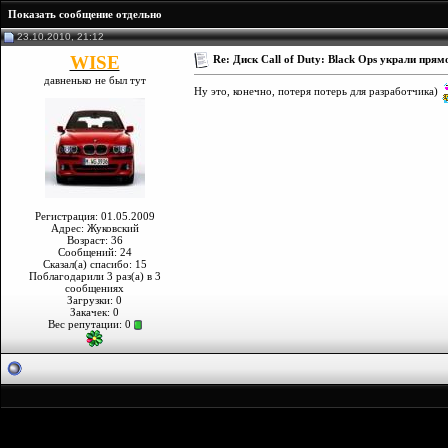
Показать сообщение отдельно
23.10.2010, 21:12
WISE
Re: Диск Call of Duty: Black Ops украли прям
давненько не был тут
Ну это, конечно, потеря потерь для разработчика)
Регистрация: 01.05.2009
Адрес: Жуковский
Возраст: 36
Сообщений: 24
Сказал(а) спасибо: 15
Поблагодарили 3 раз(а) в 3
сообщениях
Загрузки: 0
Закачек: 0
Вес репутации:
0