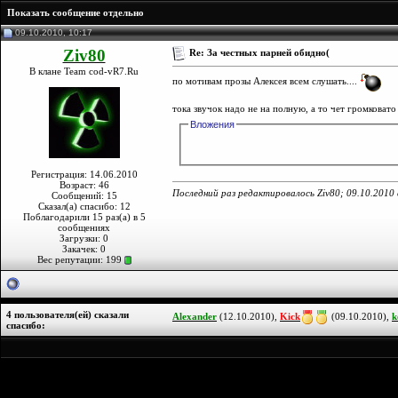
Показать сообщение отдельно
09.10.2010, 10:17
Ziv80
Re: За честных парней обидно(
В клане Team cod-vR7.Ru
по мотивам прозы Алексея всем слушать....
тока звучок надо не на полную, а то чет громковато
Вложения
Регистрация: 14.06.2010
Возраст: 46
Последний раз редактировалось Ziv80; 09.10.2010
Сообщений: 15
Сказал(а) спасибо: 12
Поблагодарили 15 раз(а) в 5
сообщениях
Загрузки: 0
Закачек: 0
Вес репутации:
199
4 пользователя(ей) сказали
Alexander
(12.10.2010),
Kick
(09.10.2010),
k
cпасибо: