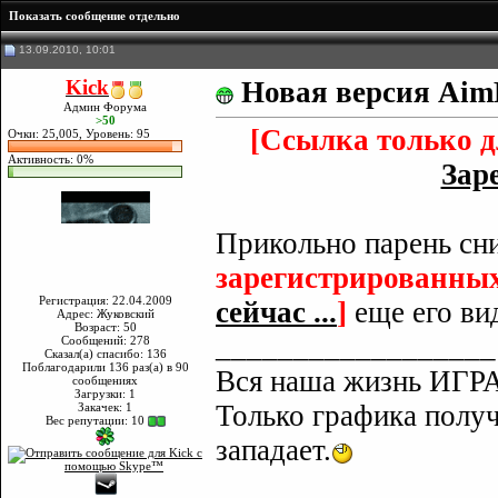
Показать сообщение отдельно
13.09.2010, 10:01
Kick
Новая версия AimBot
Админ Форума
>50
[Ссылка только д
Очки: 25,005, Уровень: 95
Активность: 0%
Заре
Прикольно парень сн
зарегистрированных
Регистрация: 22.04.2009
сейчас ...
]
еще его вид
Адрес: Жуковский
Возраст: 50
__________________
Сообщений: 278
Сказал(а) спасибо: 136
Поблагодарили 136 раз(а) в 90
Вся наша жизнь ИГРА
сообщениях
Загрузки: 1
Только графика полу
Закачек: 1
Вес репутации:
10
западает.