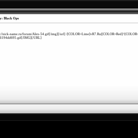
y: Black Ops
]http://nick-name.ru/forum/Alex-54.gif[/img][/url] /[COLOR=Lime]vR7.Ru|[COLOR=Red]^[COLOR=
76194dd695.gif[/IMG][/URL]