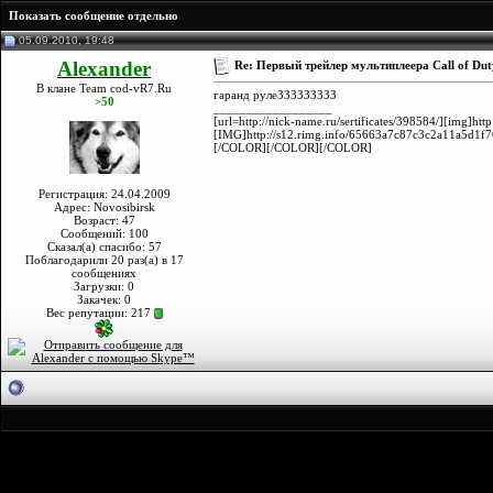
Показать сообщение отдельно
05.09.2010, 19:48
Alexander
Re: Первый трейлер мультиплеера Call of Dut
В клане Team cod-vR7.Ru
гаранд рулеЗЗЗЗЗЗЗЗЗ
>50
__________________
[url=http://nick-name.ru/sertificates/398584/][img
[IMG]http://s12.rimg.info/65663a7c87c3c2a11a5d1f
[/COLOR][/COLOR][/COLOR]
Регистрация: 24.04.2009
Адрес: Novosibirsk
Возраст: 47
Сообщений: 100
Сказал(а) спасибо: 57
Поблагодарили 20 раз(а) в 17
сообщениях
Загрузки: 0
Закачек: 0
Вес репутации:
217