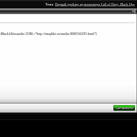
Тема
:
Первый трейлер мультиплеера Call of Duty: Black Ops
#
8
Black]Alexander [URL="http://smajliki.ru/smilie-808556295.html"]