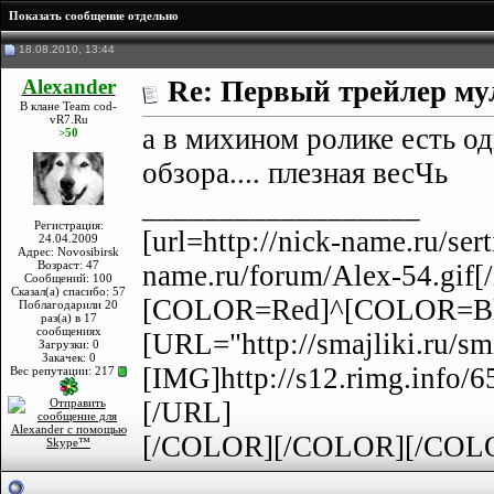
Показать сообщение отдельно
18.08.2010, 13:44
Alexander
Re: Первый трейлер мул
В клане Team cod-
vR7.Ru
а в михином ролике есть о
>50
обзора.... плезная весЧь
__________________
Регистрация:
[url=http://nick-name.ru/sert
24.04.2009
Адрес: Novosibirsk
Возраст: 47
name.ru/forum/Alex-54.gif
Сообщений: 100
Сказал(а) спасибо: 57
[COLOR=Red]^[COLOR=Bla
Поблагодарили 20
раз(а) в 17
сообщениях
[URL="http://smajliki.ru/sm
Загрузки: 0
Закачек: 0
[IMG]http://s12.rimg.info
Вес репутации:
217
[/URL]
[/COLOR][/COLOR][/COL