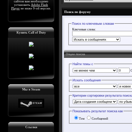
сайтом вам необходимо
установить
Adobe Flash
Player
не ниже 9-ой версии.
Поиск по форуму
Поиск по ключевым словам
Ключевые слова:
Купить Call of Duty
Опции поиска
Найти темы с
О
Искать сообщения
Мы в Steam
Критерии сортировки результата поиск
Показывать результат поиска как
Тем
Сообщений
Ссылки