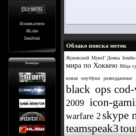
Игровые сервера
iRC chat
TeamSpeak
Облако поиска меток
Жуковский
МувеГ Демка Зомби-
Баннеры
мира по Хоккею
Яйца с
новая
ноутбуки
разведданные
black ops
cod-
icon-gam
2009
skype 
warfare 2
teamspeak3
tou