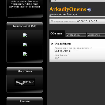
сайтом вам необходимо
установить
Adobe Flash
Player
не ниже 9-ой версии.
ArkadiyOnems
давненько не был тут
Последняя активность:
06.08.2019
04:27
Купить Call of Duty
Обо мне
Статистика
Experience
О ArkadiyOnems
Какую игру Вы предпочитаете ?
Call of Duty 2
Ваш Скилл ?
low-
Мы в Steam
Ссылки