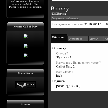
сайтом вам необходимо
установить
Adobe Flash
Player
не ниже 9-ой версии.
Booxxy
NOOBичок
Отправить сообщение
Последняя активность:
31.10.2011
13:19
Купить Call of Duty
Обо мне
Статистика
Друзья
Св
О Booxxy
Откуда ?
Жуковский
Какую игру Вы предпочитаете ?
Call of Duty 2
Ваш Скилл ?
Мы в Steam
high
Подпись
[SIGPIC][/SIGPIC]
Ссылки