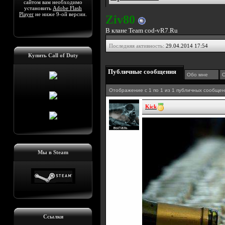
сайтом вам необходимо
установить
Adobe Flash
Player
не ниже 9-ой версии.
Ziv80
В клане Team cod-vR7.Ru
Последняя активность:
29.04.2014
17:54
Купить Call of Duty
Публичные сообщения
Обо мне
С
Отображение с 1 по
1
из
1
публичных сообще
Kick
Мы в Steam
Ссылки