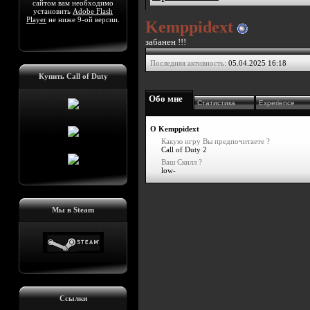
сайтом вам необходимо
установить
Adobe Flash
Player
не ниже 9-ой версии.
Kemppidext
забанен !!!
Последняя активность:
05.04.2025
16:18
Купить Call of Duty
Обо мне
Статистика
Experience
О Kemppidext
Какую игру Вы предпочитаете ?
Call of Duty 2
Ваш Скилл ?
low-
Мы в Steam
Ссылки