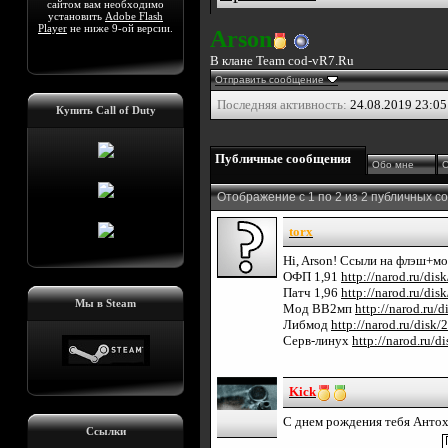
сайтом вам необходимо
установить
Adobe Flash
Player
не ниже 9-ой версии.
Arson
В клане Team cod-vR7.Ru
Отправить сообщение
Последняя активность:
24.08.2019
23:05
Купить Call of Duty
Публичные сообщения
Обо мне
С
Отображение с 1 по
2
из
2
публичных с
torx
Hi, Arson! Ссыли на флэш+
ОФП 1,91
http://narod.ru/di
Патч 1,96
http://narod.ru/di
Мы в Steam
Мод ВВ2мп
http://narod.ru/
Либмод
http://narod.ru/disk
Серв-линух
http://narod.ru/d
Kick
С днем рождения тебя Антоха
Ссылки