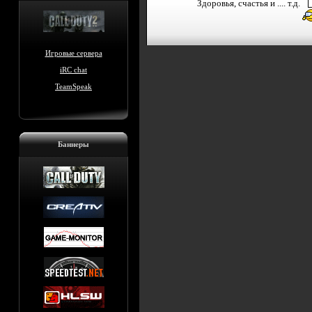
Здоровья, счастья и .... т.д.
Игровые сервера
iRC chat
TeamSpeak
Баннеры