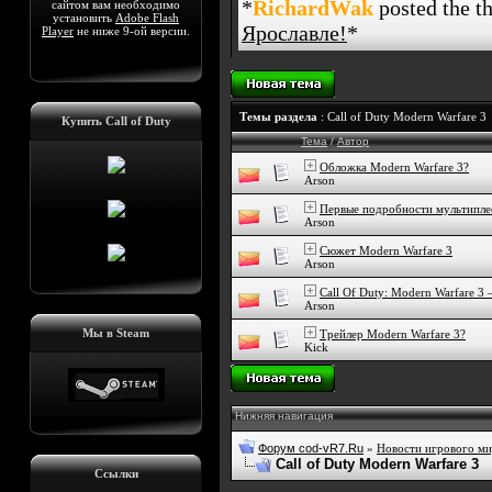
*
RichardWak
posted the t
сайтом вам необходимо
установить
Adobe Flash
Ярославле!
*
Player
не ниже 9-ой версии.
Темы раздела
: Call of Duty Modern Warfare 3
Купить Call of Duty
Тема
/
Автор
Обложка Modern Warfare 3?
Arson
Первые подробности мультипле
Arson
Сюжет Modern Warfare 3
Arson
Call Of Duty: Modern Warfare 3 
Arson
Мы в Steam
Трейлер Modern Warfare 3?
Kick
Нижняя навигация
Форум cod-vR7.Ru
»
Новости игрового ми
Call of Duty Modern Warfare 3
Ссылки