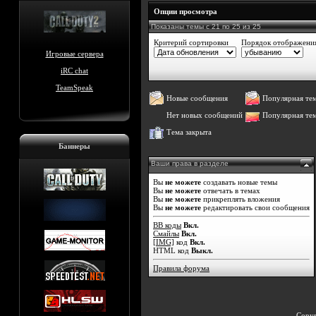
Опции просмотра
Показаны темы с 21 по 25 из 25
Критерий сортировки
Порядок отображени
Игровые сервера
iRC chat
TeamSpeak
Новые сообщения
Популярная те
Нет новых сообщений
Популярная те
Тема закрыта
Баннеры
Ваши права в разделе
Вы
не можете
создавать новые темы
Вы
не можете
отвечать в темах
Вы
не можете
прикреплять вложения
Вы
не можете
редактировать свои сообщения
BB коды
Вкл.
Смайлы
Вкл.
[IMG]
код
Вкл.
HTML код
Выкл.
Правила форума
Copyr