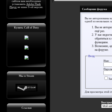
сайтом вам необходимо
установить
Adobe Flash
Player
не ниже 9-ой версии.
Сообщение форума
Вы не авторизованы на
одной из нескольких 
Вы не автори
Купить Call of Duty
ещё раз.
У вас недост
обратиться к
функциям.
Возможно, ад
на форуме.
Вход
Имя:
Пароль
Мы в Steam
За
Для просмотра этой 
Быстрый
Ссылки