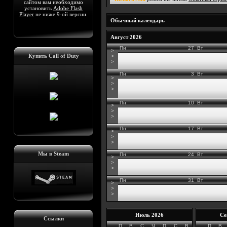
сайтом вам необходимо
установить
Adobe Flash
Player
не ниже 9-ой версии.
Обычный календарь
Август 2026
Пн
27
Вт
>
Купить Call of Duty
>
>
Пн
3
Вт
>
>
>
Пн
10
Вт
>
>
>
Пн
17
Вт
>
>
>
Мы в Steam
Пн
24
Вт
>
>
>
Пн
31
Вт
>
>
>
Июль 2026
Се
Ссылки
П
В
С
Ч
П
С
В
П
В