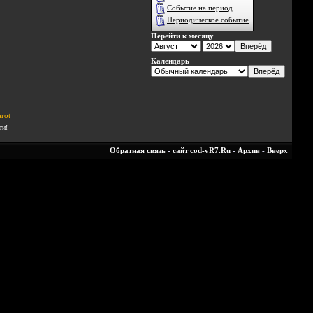
Событие на период
Периодическое событие
Перейти к месяцу
Календарь
rot
ти!
Обратная связь
-
сайт cod-vR7.Ru
-
Архив
-
Вверх