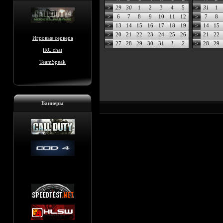
29
30
1
2
3
4
5
31
1
>
>
6
7
8
9
10
11
12
7
8
>
>
13
14
15
16
17
18
19
14
15
>
>
20
21
22
23
24
25
26
21
22
>
>
Игровые сервера
27
28
29
30
31
1
2
28
29
>
>
iRC chat
TeamSpeak
Баннеры