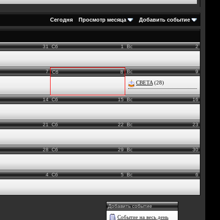
Сегодня
Просмотр месяца
Добавить событие
31
Сб
1
Вс
2
7
Вс
9
Сб
8
CBETA
(28)
14
Сб
15
Вс
16
21
Сб
22
Вс
23
28
Сб
29
Вс
30
4
Сб
5
Вс
6
Добавить событие
Событие на весь день