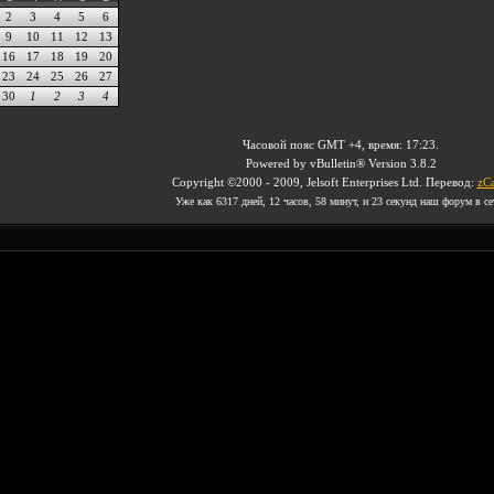
2
3
4
5
6
9
10
11
12
13
16
17
18
19
20
23
24
25
26
27
30
1
2
3
4
Часовой пояс GMT +4, время:
17:23
.
Powered by vBulletin® Version 3.8.2
Copyright ©2000 - 2009, Jelsoft Enterprises Ltd. Перевод:
zCa
Уже как 6317 дней, 12 часов, 58 минут, и 24 секунд наш форум в се