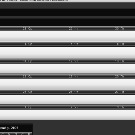
28
Ср
29
Чт
30
Пт
4
Ср
5
Чт
6
Пт
11
Ср
12
Чт
13
Пт
18
Ср
19
Чт
20
Пт
25
Ср
26
Чт
27
Пт
1
Ср
2
Чт
3
Пт
нтябрь 2026
С
Ч
П
С
В