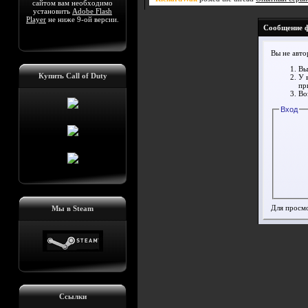
сайтом вам необходимо
установить
Adobe Flash
Player
не ниже 9-ой версии.
Сообщение 
Вы не авто
Вы
Купить Call of Duty
У 
пр
Во
Вход
Для просм
Мы в Steam
Ссылки