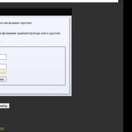
из нескольких причин:
 к функциям администратора или к другим
.
роль?
rot