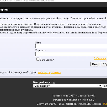
форума
ризованы на форуме или не имеете доступа к этой странице. Это могло произойти по одной 
 не авторизованы на форуме. Введите имя пользователя и пароль и попробуйте ещё раз.
вас недостаточно прав для обращения к этой странице. Возможно, вы пытаетесь обратиться
ивилегированным функциям.
зможно, администратор отключил вашу учётную запись, или вы не активированы на форуме
Имя:
Пароль:
Забыли па
Запомнить?
отра этой страницы необходимо
зарегистрироваться
.
Быстрый переход
Часовой пояс GMT +4, время:
15:03
.
Powered by vBulletin® Version 3.8.2
Copyright ©2000 - 2009, Jelsoft Enterprises Ltd. Перевод:
zCa