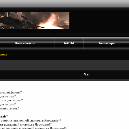
еще?)
к
не подсказать
жно пользоваться что бы кикать игроков в игре
Warfare 3 - Multiplayer
ать пож
о живой здесь
т скрытого майнинга?
*
Пользователи
БАНЫ
Календарь
рытого майнинга?
*
аться
рого стола
*
 стола
*
Чат
арого стола
*
 стола
*
страции фирмы
*
ации фирмы
*
истрации фирмы
*
ации фирмы
*
ифить сервак
*
craft
*
 ремонту выхлопной системы в Ярославле!
*
нт выхлопной системы в Ярославле!
*
 по ремонту выхлопной системы в Ярославле!
*