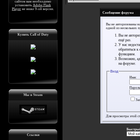
сайтом вам необходимо
установить
Adobe Flash
Player
не ниже 9-ой версии.
Сообщение форума
Вы не авторизованы на
одной из нескольких 
Купить Call of Duty
Вы не автори
ещё раз.
У вас недост
обратиться к
функциям.
Возможно, ад
на форуме.
Вход
Имя:
Пароль
Мы в Steam
За
Для просмотра этой 
Быстрый
Ссылки